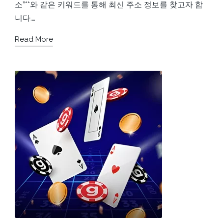
소”**와 같은 키워드를 통해 최신 주소 정보를 찾고자 합
니다.…
Read More