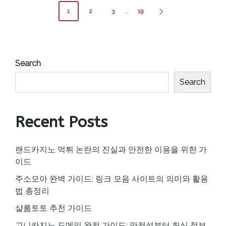
Posts
1
2
3
…
19
NEXT
pagination
PAGE
Search
Search
Recent Posts
랜드카지노 먹튀 논란의 진실과 안전한 이용을 위한 가
이드
주소모아 완벽 가이드: 링크 모음 사이트의 의미와 활용
법 총정리
샬롬토토 추천 가이드
고니카지노 도메인 완전 가이드: 안전성부터 최신 정보