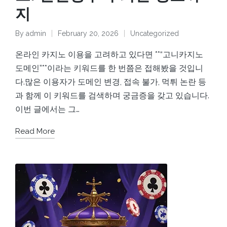
지
By
admin
February 20, 2026
Uncategorized
Posted
Posted
by
in
온라인 카지노 이용을 고려하고 있다면 **“고니카지노
도메인”**이라는 키워드를 한 번쯤은 접해봤을 것입니
다.많은 이용자가 도메인 변경, 접속 불가, 먹튀 논란 등
과 함께 이 키워드를 검색하며 궁금증을 갖고 있습니다.
이번 글에서는 그…
Read More