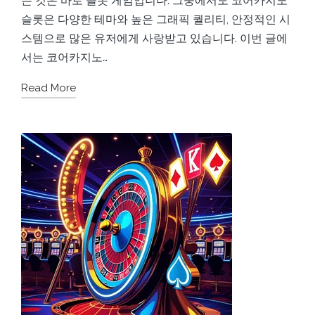
는 것은 바로 슬롯 게임입니다. 그중에서도 코어카지노
슬롯은 다양한 테마와 높은 그래픽 퀄리티, 안정적인 시
스템으로 많은 유저에게 사랑받고 있습니다. 이번 글에
서는 코어카지노…
Read More