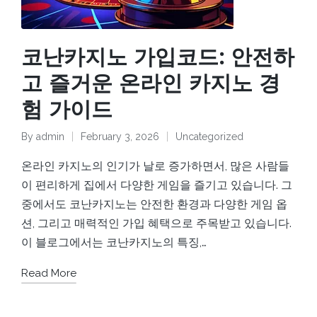
코난카지노 가입코드: 안전하
고 즐거운 온라인 카지노 경
험 가이드
By
admin
February 3, 2026
Uncategorized
Posted
Posted
by
in
온라인 카지노의 인기가 날로 증가하면서, 많은 사람들
이 편리하게 집에서 다양한 게임을 즐기고 있습니다. 그
중에서도 코난카지노는 안전한 환경과 다양한 게임 옵
션, 그리고 매력적인 가입 혜택으로 주목받고 있습니다.
이 블로그에서는 코난카지노의 특징,…
Read More