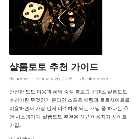
샬롬토토 추천 가이드
By
admin
February 20, 2026
Uncategorized
Posted
Posted
by
in
안전한 토토 이용과 혜택 중심 블로그 콘텐츠 샬롬토토
추천이란 무엇인가 온라인 스포츠 베팅과 토토사이트를
이용하면서 가장 먼저 마주하게 되는 개념 중 하나는 추
천 시스템이다. 샬롬토토 추천은 신규 이용자가 사이트
가입…
Read More