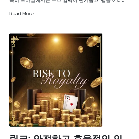
특히 모바일에서는 주소 입력이 번거롭고, 탭을 여러…
Read More
링크: 안전하고 효율적인 인