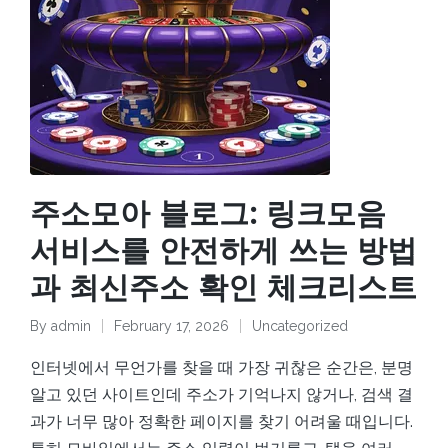
주소모아 블로그: 링크모음
서비스를 안전하게 쓰는 방법
과 최신주소 확인 체크리스트
By
admin
February 17, 2026
Uncategorized
Posted
Posted
by
in
인터넷에서 무언가를 찾을 때 가장 귀찮은 순간은, 분명
알고 있던 사이트인데 주소가 기억나지 않거나, 검색 결
과가 너무 많아 정확한 페이지를 찾기 어려울 때입니다.