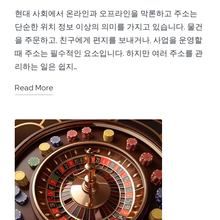
by
in
현대 사회에서 온라인과 오프라인을 막론하고 주소는
단순한 위치 정보 이상의 의미를 가지고 있습니다. 물건
을 주문하고, 친구에게 편지를 보내거나, 사업을 운영할
때 주소는 필수적인 요소입니다. 하지만 여러 주소를 관
리하는 일은 쉽지…
Read More