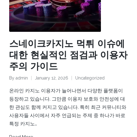
스네이크카지노 먹튀 이슈에
대한 현실적인 점검과 이용자
주의 가이드
By
admin
January 12, 2026
Uncategorized
Posted
Posted
by
in
온라인 카지노 이용자가 늘어나면서 다양한 플랫폼이
등장하고 있습니다. 그만큼 이용자 보호와 안전성에 대
한 관심도 함께 커지고 있습니다. 특히 최근 커뮤니티와
사용자들 사이에서 자주 언급되는 주제 중 하나가 바로
특정 카지노…