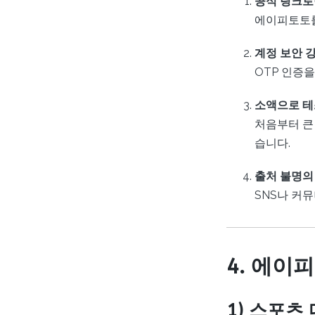
공식 링크로
에이피토토를
계정 보안 
OTP 인증
소액으로 테
처음부터 큰
습니다.
출처 불명의
SNS나 커
4. 에이
1) 스포츠