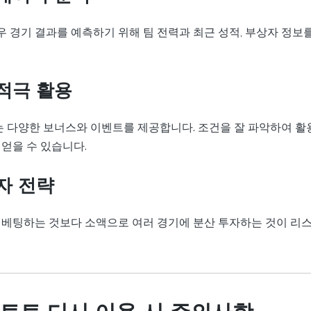
우 경기 결과를 예측하기 위해 팀 전력과 최근 성적, 부상자 정보
 적극 활용
 다양한 보너스와 이벤트를 제공합니다. 조건을 잘 파악하여 활
 얻을 수 있습니다.
투자 전략
을 베팅하는 것보다 소액으로 여러 경기에 분산 투자하는 것이 리