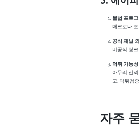
5. 에이
불법 프로그
매크로나 조
공식 채널 
비공식 링크
먹튀 가능성
아무리 신뢰
고, 먹튀검
자주 묻