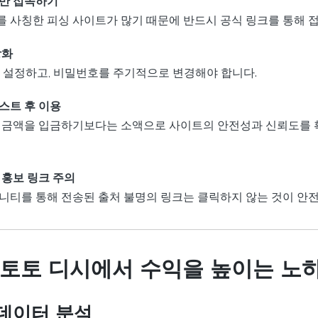
만 접속하기
 사칭한 피싱 사이트가 많기 때문에 반드시 공식 링크를 통해 
강화
을 설정하고, 비밀번호를 주기적으로 변경해야 합니다.
스트 후 이용
 금액을 입금하기보다는 소액으로 사이트의 안전성과 신뢰도를 
 홍보 링크 주의
뮤니티를 통해 전송된 출처 불명의 링크는 클릭하지 않는 것이 안
피토토 디시에서 수익을 높이는 노
 데이터 분석