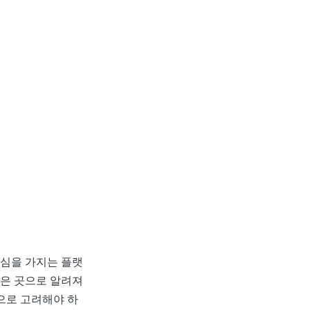
관심을 가지는 플랫
높은 곳으로 알려져
으로 고려해야 하