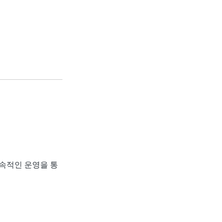
속적인 운영을 통