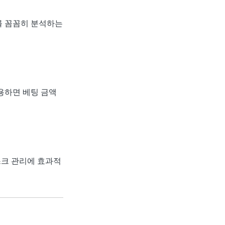
를 꼼꼼히 분석하는
용하면 베팅 금액
스크 관리에 효과적