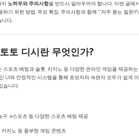
 가지
노하우와 주의사항
을 반드시 알아두어야 합니다. 이번 글에
하기 위한 방법, 주요 특징, 주의사항과 함께 **자주 묻는 질문(FA
니다.
피토토 디시란 무엇인가?
 스포츠 베팅과 슬롯, 카지노 등 다양한 온라인 게임을 제공하는
인 UI와 안정적인 시스템을 통해 초보자와 숙련자 모두가 쉽게 이
있습니다.
 농구, e스포츠 등 다양한 스포츠 베팅 제공
브 카지노 등 풍부한 게임 콘텐츠