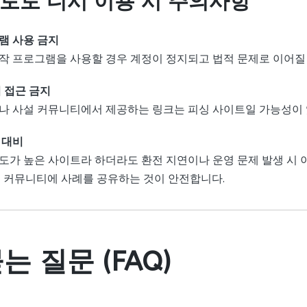
피토토 디시 이용 시 주의사항
램 사용 금지
작 프로그램을 사용할 경우 계정이 정지되고 법적 문제로 이어질 
외 접근 금지
나 사설 커뮤니티에서 제공하는 링크는 피싱 사이트일 가능성이 
 대비
도가 높은 사이트라 하더라도 환전 지연이나 운영 문제 발생 시 
증 커뮤니티에 사례를 공유하는 것이 안전합니다.
는 질문 (FAQ)