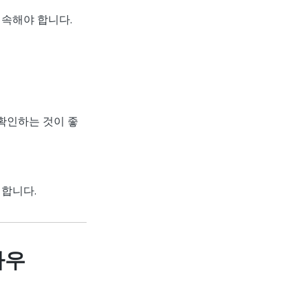
접속해야 합니다.
확인하는 것이 좋
전합니다.
하우