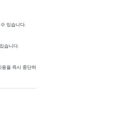
수 있습니다.
있습니다.
이용을 즉시 중단하