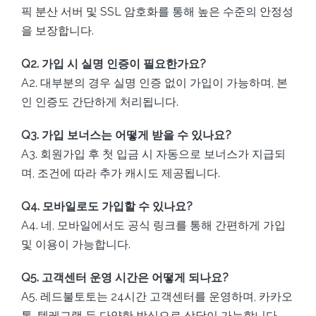
픽 분산 서버 및 SSL 암호화를 통해 높은 수준의 안정성
을 보장합니다.
Q2. 가입 시 실명 인증이 필요한가요?
A2. 대부분의 경우 실명 인증 없이 가입이 가능하며, 본
인 인증도 간단하게 처리됩니다.
Q3. 가입 보너스는 어떻게 받을 수 있나요?
A3. 회원가입 후 첫 입금 시 자동으로 보너스가 지급되
며, 조건에 따라 추가 캐시도 제공됩니다.
Q4. 모바일로도 가입할 수 있나요?
A4. 네, 모바일에서도 공식 링크를 통해 간편하게 가입
및 이용이 가능합니다.
Q5. 고객센터 운영 시간은 어떻게 되나요?
A5. 레드불토토는 24시간 고객센터를 운영하며, 카카오
톡, 텔레그램 등 다양한 방식으로 상담이 가능합니다.