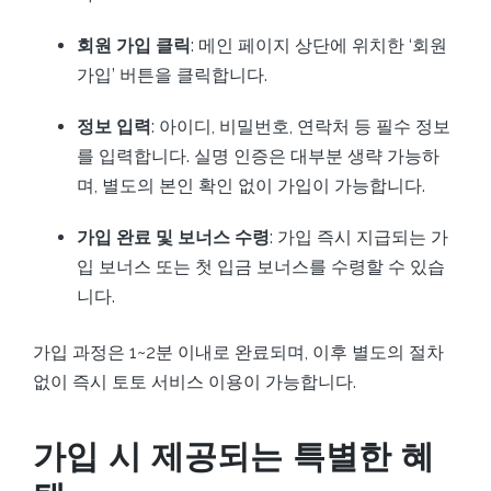
회원 가입 클릭
: 메인 페이지 상단에 위치한 ‘회원
가입’ 버튼을 클릭합니다.
정보 입력
: 아이디, 비밀번호, 연락처 등 필수 정보
를 입력합니다. 실명 인증은 대부분 생략 가능하
며, 별도의 본인 확인 없이 가입이 가능합니다.
가입 완료 및 보너스 수령
: 가입 즉시 지급되는 가
입 보너스 또는 첫 입금 보너스를 수령할 수 있습
니다.
가입 과정은 1~2분 이내로 완료되며, 이후 별도의 절차
없이 즉시 토토 서비스 이용이 가능합니다.
가입 시 제공되는 특별한 혜