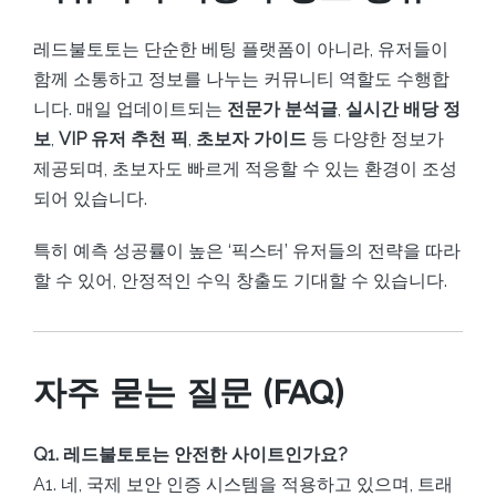
레드불토토는 단순한 베팅 플랫폼이 아니라, 유저들이
함께 소통하고 정보를 나누는 커뮤니티 역할도 수행합
니다. 매일 업데이트되는
전문가 분석글
,
실시간 배당 정
보
,
VIP 유저 추천 픽
,
초보자 가이드
등 다양한 정보가
제공되며, 초보자도 빠르게 적응할 수 있는 환경이 조성
되어 있습니다.
특히 예측 성공률이 높은 ‘픽스터’ 유저들의 전략을 따라
할 수 있어, 안정적인 수익 창출도 기대할 수 있습니다.
자주 묻는 질문 (FAQ)
Q1. 레드불토토는 안전한 사이트인가요?
A1. 네, 국제 보안 인증 시스템을 적용하고 있으며, 트래