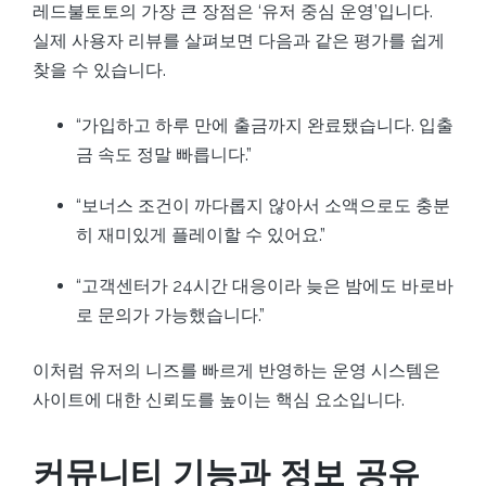
레드불토토의 가장 큰 장점은 ‘유저 중심 운영’입니다.
실제 사용자 리뷰를 살펴보면 다음과 같은 평가를 쉽게
찾을 수 있습니다.
“가입하고 하루 만에 출금까지 완료됐습니다. 입출
금 속도 정말 빠릅니다.”
“보너스 조건이 까다롭지 않아서 소액으로도 충분
히 재미있게 플레이할 수 있어요.”
“고객센터가 24시간 대응이라 늦은 밤에도 바로바
로 문의가 가능했습니다.”
이처럼 유저의 니즈를 빠르게 반영하는 운영 시스템은
사이트에 대한 신뢰도를 높이는 핵심 요소입니다.
커뮤니티 기능과 정보 공유