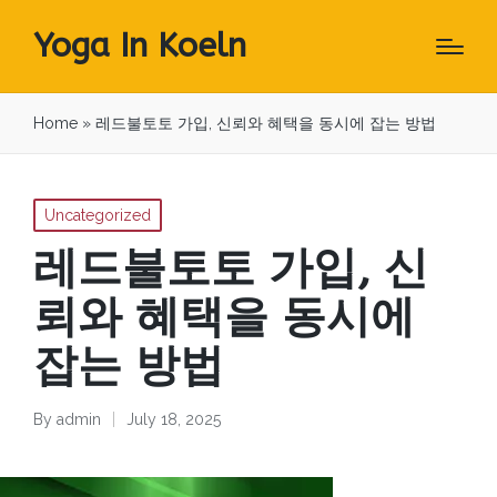
Yoga In Koeln
Home
»
레드불토토 가입, 신뢰와 혜택을 동시에 잡는 방법
Posted
Uncategorized
in
레드불토토 가입, 신
뢰와 혜택을 동시에
잡는 방법
By
admin
July 18, 2025
Posted
by