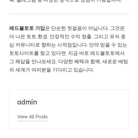
레드불토토 가입
은 단순한 첫걸음이 아닙니다. 그것은
더 나은 토토 환경, 안정적인 수익 창출, 그리고 유저 중
심 커뮤니티로 향하는 시작점입니다. 만약 믿을 수 있는
토토사이트를 찾고 있다면, 지금 바로 레드불토토에서
그 해답을 만나보세요. 다양한 혜택과 함께, 새로운 배팅
의 세계가 여러분을 기다리고 있습니다.
admin
View All Posts