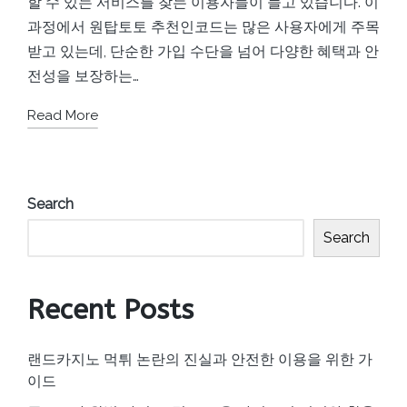
할 수 있는 서비스를 찾는 이용자들이 늘고 있습니다. 이
과정에서 원탑토토 추천인코드는 많은 사용자에게 주목
받고 있는데, 단순한 가입 수단을 넘어 다양한 혜택과 안
전성을 보장하는…
Read More
Search
Search
Recent Posts
랜드카지노 먹튀 논란의 진실과 안전한 이용을 위한 가
이드