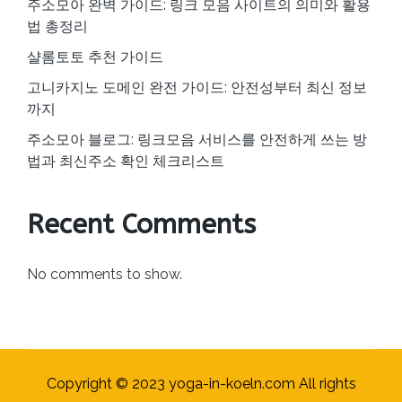
주소모아 완벽 가이드: 링크 모음 사이트의 의미와 활용
법 총정리
샬롬토토 추천 가이드
고니카지노 도메인 완전 가이드: 안전성부터 최신 정보
까지
주소모아 블로그: 링크모음 서비스를 안전하게 쓰는 방
법과 최신주소 확인 체크리스트
Recent Comments
No comments to show.
Copyright © 2023 yoga-in-koeln.com All rights