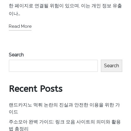
한 페이지로 연결될 위험이 있으며, 이는 개인 정보 유출
이나…
Read More
Search
Search
Recent Posts
랜드카지노 먹튀 논란의 진실과 안전한 이용을 위한 가
이드
주소모아 완벽 가이드: 링크 모음 사이트의 의미와 활용
법 총정리