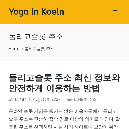
Yoga In Koeln
돌리고슬롯 주소
Home
»
돌리고슬롯 주소
돌리고슬롯 주소 최신 정보와
안전하게 이용하는 방법
By
admin
August 9, 2025
돌리고슬롯 주소
Posted
Posted
by
in
온라인 슬롯 게임을 즐기는 많은 이용자들에게 돌리고
슬롯 주소는 단순히 접속 경로 이상의 의미를 가진다. 잘
못된 주소를 선택하면 사설 사기 사이트나 보안이 취약