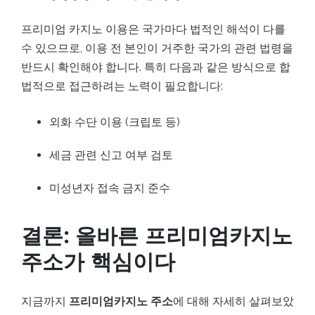
프리미엄 카지노 이용은 국가마다 법적인 해석이 다를
수 있으므로, 이용 전 본인이 거주한 국가의 관련 법령을
반드시 확인해야 합니다. 특히 다음과 같은 방식으로 합
법적으로 접근하려는 노력이 필요합니다:
외화 수단 이용 (크립토 등)
세금 관련 신고 여부 검토
미성년자 접속 금지 준수
결론: 올바른 프리미엄카지노
주소가 핵심이다
지금까지
프리미엄카지노 주소
에 대해 자세히 살펴보았