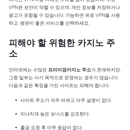
VPN은 보안이 약할 수 있으며, 개인 정보를 저장하거나
광고가 포함될 수 있습니다. 가능하면 유료 VPN을 사용
하고, 평판이 좋은 서비스를 선택하세요.
피해야 할 위험한 카지노 주
소
인터넷에는 수많은
프리미엄카지노 주소
가 존재하지만,
그중 일부는 사기 목적으로 운영되는 경우가 많습니다.
다음과 같은 특징을 가진 사이트는 피해야 합니다:
사이트 주소가 자주 바뀌고 아무 설명이 없다.
지나치게 높은 보너스를 강조한다.
출금 요청 후 아무 응답이 없다.