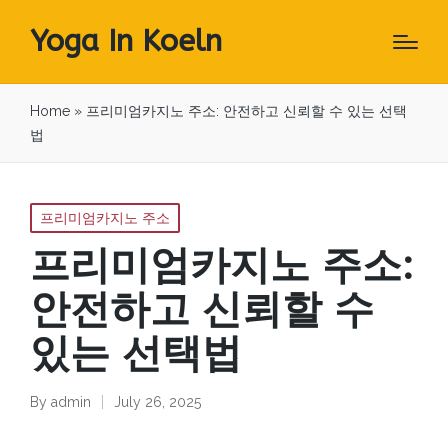
Yoga In Koeln
Home
»
프리미엄카지노 주소: 안전하고 신뢰할 수 있는 선택
법
Posted
프리미엄카지노 주소
in
프리미엄카지노 주소:
안전하고 신뢰할 수
있는 선택법
By
admin
July 26, 2025
Posted
by