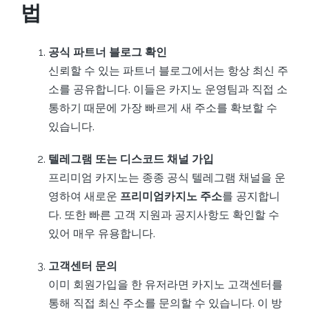
법
공식 파트너 블로그 확인
신뢰할 수 있는 파트너 블로그에서는 항상 최신 주
소를 공유합니다. 이들은 카지노 운영팀과 직접 소
통하기 때문에 가장 빠르게 새 주소를 확보할 수
있습니다.
텔레그램 또는 디스코드 채널 가입
프리미엄 카지노는 종종 공식 텔레그램 채널을 운
영하여 새로운
프리미엄카지노 주소
를 공지합니
다. 또한 빠른 고객 지원과 공지사항도 확인할 수
있어 매우 유용합니다.
고객센터 문의
이미 회원가입을 한 유저라면 카지노 고객센터를
통해 직접 최신 주소를 문의할 수 있습니다. 이 방