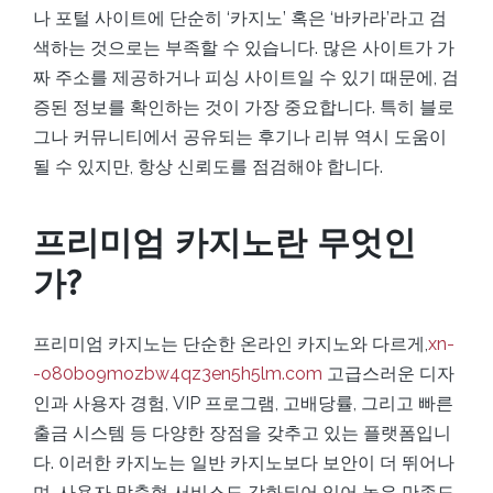
나 포털 사이트에 단순히 ‘카지노’ 혹은 ‘바카라’라고 검
색하는 것으로는 부족할 수 있습니다. 많은 사이트가 가
짜 주소를 제공하거나 피싱 사이트일 수 있기 때문에, 검
증된 정보를 확인하는 것이 가장 중요합니다. 특히 블로
그나 커뮤니티에서 공유되는 후기나 리뷰 역시 도움이
될 수 있지만, 항상 신뢰도를 점검해야 합니다.
프리미엄 카지노란 무엇인
가?
프리미엄 카지노는 단순한 온라인 카지노와 다르게,
xn-
-o80bo9mozbw4qz3en5h5lm.com
고급스러운 디자
인과 사용자 경험, VIP 프로그램, 고배당률, 그리고 빠른
출금 시스템 등 다양한 장점을 갖추고 있는 플랫폼입니
다. 이러한 카지노는 일반 카지노보다 보안이 더 뛰어나
며, 사용자 맞춤형 서비스도 강화되어 있어 높은 만족도