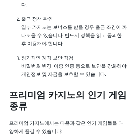
다.
출금 정책 확인
일부 카지노는 보너스를 받을 경우 출금 조건이 까
다로울 수 있습니다. 반드시 정책을 읽고 동의한
후 이용해야 합니다.
정기적인 계정 보안 점검
비밀번호 변경, 이중 인증 등으로 보안을 강화해야
개인정보 및 자금을 보호할 수 있습니다.
프리미엄 카지노의 인기 게임
종류
프리미엄 카지노에서는 다음과 같은 인기 게임들을 다
양하게 즐길 수 있습니다: