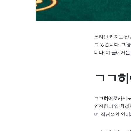
온라인
카지노
산
고
있습니다.
그
니다.
이
글에서
ㄱㄱ
히
ㄱㄱ
히어로카지
안전한
게임
환경
며,
직관적인
인터