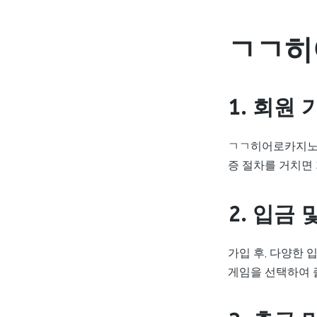
ㄱㄱ
히
1.
회원
ㄱㄱ
히어로카지
증
절차를
거치면
2.
입금
가입
후,
다양한
게임을
선택하여