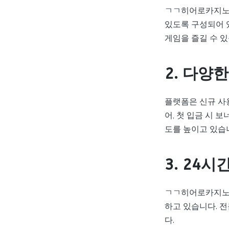
ㄱㄱ
히어로카지
있도록
구성되어
게임을
즐길
수
있
2.
다양
플랫폼은
신규
사
어,
첫
입금
시
보
도를
높이고
있습
3.
24
시
ㄱㄱ
히어로카지
하고
있습니다.
전
다.