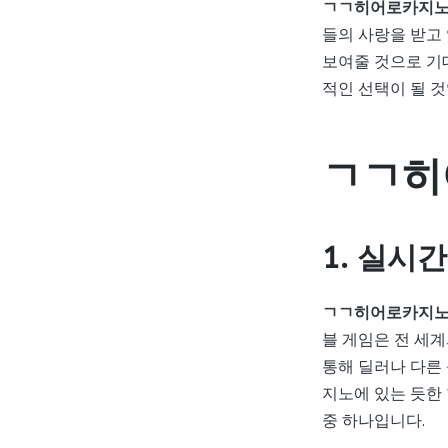
ㄱㄱ
히어로카지
들의
사랑을
받고
보여줄
것으로
기
적인
선택이
될
것
ㄱㄱ
히
1.
실시
ㄱㄱ
히어로카지
블
게임은
전
세
통해
딜러나
다른
지노에
있는
듯한
중
하나입니다.